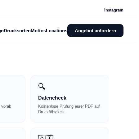
Instagram
gn
Drucksorten
Mottos
Locations
Angebot anfordern
🔍
Datencheck
 vorab
Kostenlose Prüfung eurer PDF auf
Druckfähigkeit.