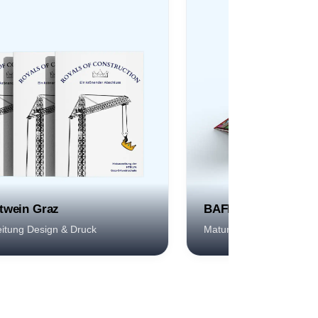
twein Graz
BAFEP Graz
itung Design & Druck
Maturazeitung Klassik