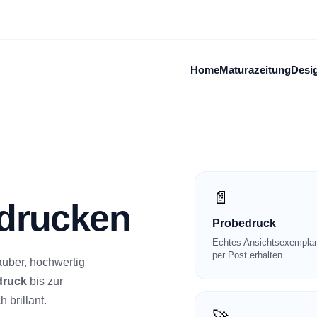
Home
Maturazeitung
Desi
📄
 drucken
Probedruck
Echtes Ansichtsexemplar
per Post erhalten.
auber, hochwertig
druck
bis zur
h brillant.