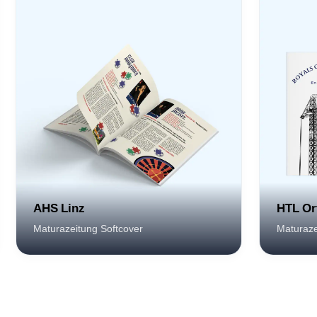
AHS Linz
HTL Or
Maturazeitung Softcover
Maturaze